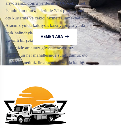
arıyorsanız, doğru yerdesiniz! Oto-cekici.net,
İstanbul'un tüm ilçelerinde 7/24 profesyonel
oto kurtarma ve çekici hizmeti sunmaktadır.
Aracınız yolda kaldıysa, kaza yaptıysa ya da
park halindeyken çalışmıyorsa, hızlı ve
HEMEN ARA
güvenli bir şekilde size ulaşan uzman
ekibimizle aracınızı güvenle taşıyoruz.
İstanbul'un her mahallesinde sunduğumuz oto
çekici hizmetimiz ile aracınızın yolda kaldığı
her an size destek oluyoruz. Oto-cekici.net
olarak amacımız, müşteri memnuniyetini ön
planda tutarak, aracınızı güvenli bir şekilde en
yakın servise veya istediğiniz noktaya
taşımaktır.