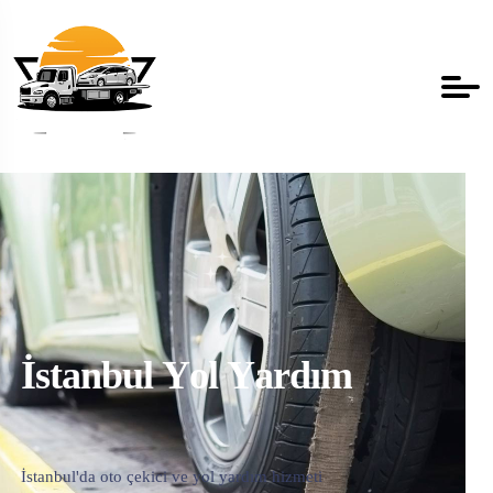
İ
s
t
a
n
b
u
l
Y
o
l
Y
a
r
d
ı
m
İstanbul'da oto çekici ve yol yardım hizmeti